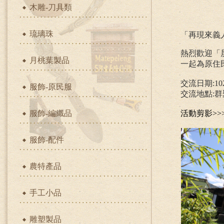
木雕-刀具類
~歡迎
琉璃珠
「再現來義
熱烈歡迎「
月桃葉製品
一起為原住
交流日期:102年
服飾-原民服
交流地點:
服飾-編織品
活動剪影>>
服飾-配件
農特產品
手工小品
雕塑製品