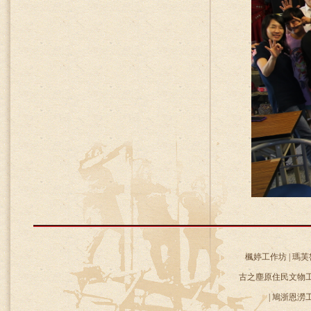
楓婷工作坊 | 瑪芙
古之塵原住民文物工作
| 鳩浙恩澇