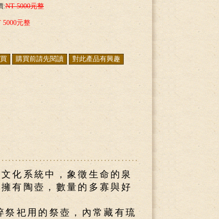
:
NT 5000元整
T 5000元整
族文化系統中，象徵生命的泉
能擁有陶壺，數量的多寡與好
粹祭祀用的祭壺，內常藏有琉