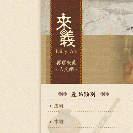
皮雕
木雕