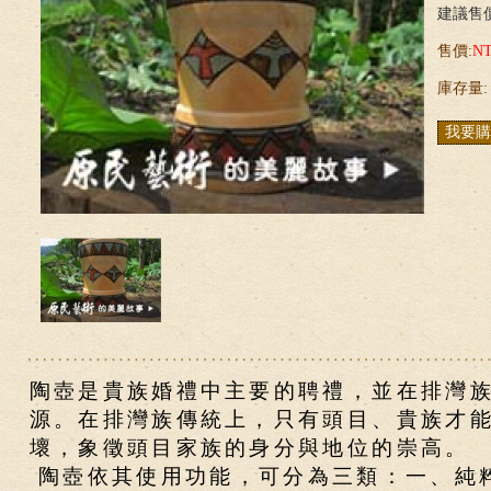
建議售價
售價:
N
庫存量:
陶壺是貴族婚禮中主要的聘禮，並在排灣
源。在排灣族傳統上，只有頭目、貴族才
壞，象徵頭目家族的身分與地位的崇高。
陶壺依其使用功能，可分為三類：一、純