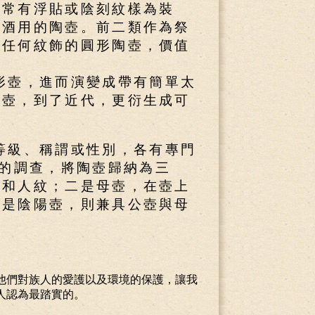
觀常有浮貼或陰刻紋樣為裝
釀酒用的陶壺。前二類作為祭
有任何紋飾的圓形陶壺，價值
形壺，進而演變成帶有簡單太
形壺，到了近代，更衍生成可
。
等級、稱謂或性別，各有專門
壺的調查，將陶壺歸納為三
紋和人紋；二是母壺，在壺上
三是陰陽壺，則兼具公壺與母
他們對族人的愛護以及環境的保護，讓我
人認為最踏實的。