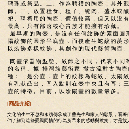
璃珠或祭品。二、作為聘禮的陶壺，其外
飾。三、放置糧食、種子、醃肉、盛水或
祀、聘禮用的陶壺，價值較高，但又以沒
最高，只有部落核心貴族才能擁有珍藏。
最早期的陶壺，是沒有任何紋飾的素面圓
陽紋飾的圓形平底壺，而後產生蛇紋的菱
以裝飾多樣紋飾，具創作的現代藝術陶壺
陶壺依器物型態、紋飾之不同，代表不同
的名稱。據 排灣族藝術家 撒古流對古陶
種：一是公壺，壺上的紋樣為蛇紋、太陽
有乳狀凸出，凹入點則在壺中央且有耳；
壺的特徵。目前，以陰陽壺的數量最多。
[商品介紹]
文化的生生不息和永續傳承成了曹先生和家人的願景，看著
們了解到這些愛與同情的行為所帶來的感動與歡笑，才是族