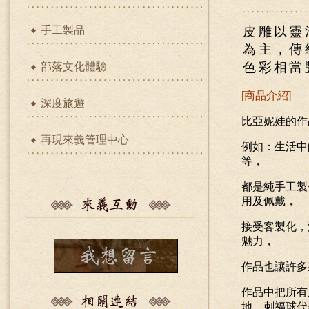
手工製品
皮雕以靈
為主，傳
色彩相當
部落文化體驗
[
商品介紹
]
深度旅遊
比亞妮娃的作
再現來義管理中心
例如：生活中
等，
都是純手工製
用及佩戴，
接受客製化，
魅力，
作品也讓許多
作品中把所有
地、刺福球代