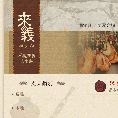
皮雕
木雕