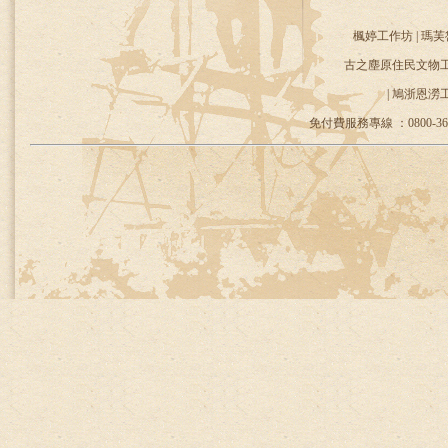
楓婷工作坊 | 瑪芙
古之塵原住民文物工作
| 鳩浙恩澇
免付費服務專線 ：0800-36