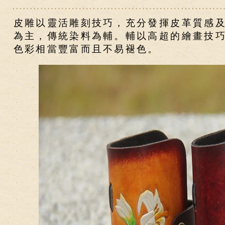
皮雕以靈活雕刻技巧，充分發揮皮革質感
為主，傳統染料為輔。輔以高超的繪畫技
色彩相當豐富而且不易褪色。