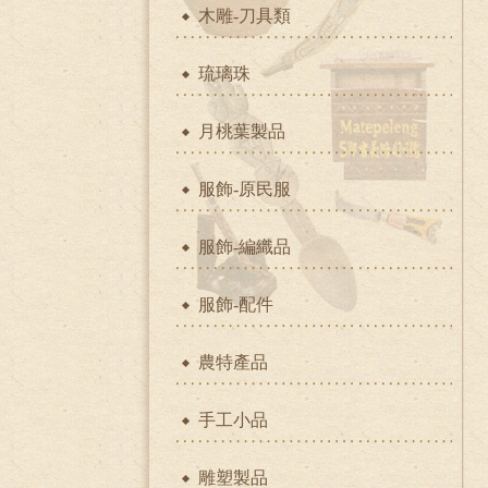
木雕-刀具類
琉璃珠
月桃葉製品
服飾-原民服
服飾-編織品
服飾-配件
農特產品
手工小品
雕塑製品