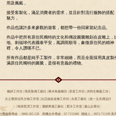
用及佩戴，
接受客製化，滿足消費者的需求，並且針對流行服飾的搭配
魅力，
作品也讓許多來參觀的遊客，都想帶一份回家當紀念品。
作品中把所有原住民獨特的文化和傳說圖騰雕刻在皮雕上，
地、刺福球代表國泰平安，風調雨順等，象徵原住民的精神
裡，令人讚嘆不已。
所有作品都是純手工製作，非常細緻，而且全面採用真皮製
滿原住民獨特的圖騰，是很有意義的禮物。
楓婷工作坊 | 瑪芙魯佛工藝社 | 啄木鳥藝雕坊 | 原裳工作坊 | 洪阿生雕藝工坊 |
古之塵原住民文物工作室 | 比亞妮娃皮雕工作坊 | 永恩工藝社 | 統一文具禮品行
| 鳩浙恩澇工作室 | 灑樂庫滿工藝社 | 鷲冷工作室 | 葳山企業社|
費服務專線 ：0800-365-128 商機合作專線：07-7151680 聯絡人：0953-711199 