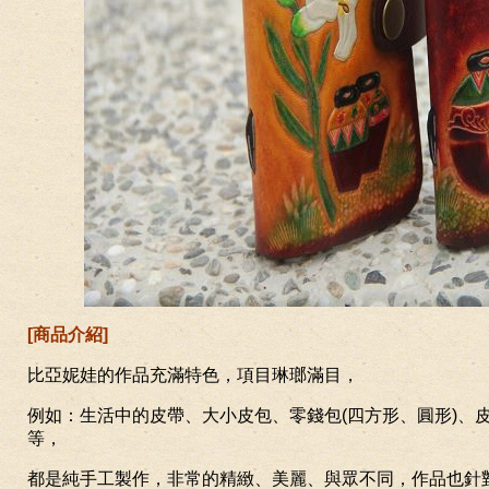
[
商品介紹
]
比亞妮娃的作品充滿特色，項目琳瑯滿目，
例如：生活中的皮帶、大小皮包、零錢包
(
四方形、圓形
)
、
等，
都是純手工製作，非常的精緻、美麗、與眾不同，作品也針