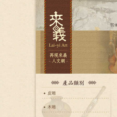
皮雕
木雕