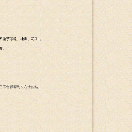
不論芋頭乾、地瓜、花生
..
。
背。
它不會影響到左右邊的結。