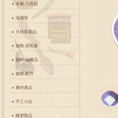
木雕-刀具類
琉璃珠
月桃葉製品
服飾-原民服
服飾-編織品
服飾-配件
農特產品
手工小品
雕塑製品