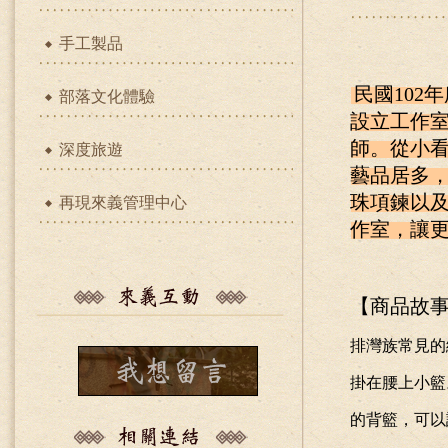
手工製品
民國
102
年
部落文化體驗
設立工作
師。從小
深度旅遊
藝品居多
珠項鍊以
再現來義管理中心
作室，讓
【商品故
排灣族常見的
掛在腰上小籃
的背籃，可以