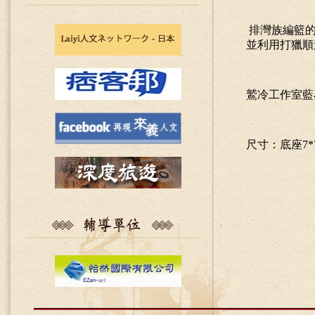
排灣族編籃
並利用打獵順
鷲冷工作室藍
尺寸：底座
7*