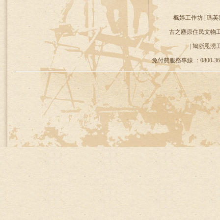
楓婷工作坊 | 瑪芙
古之塵原住民文物工作
| 鳩浙恩澇
免付費服務專線 ：0800-36