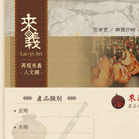
皮雕
木雕