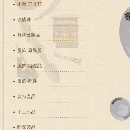
木雕-刀具類
琉璃珠
月桃葉製品
服飾-原民服
服飾-編織品
服飾-配件
農特產品
手工小品
雕塑製品