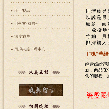
手工製品
排灣族是
以說是最
最多，而
部落文化體驗
象徵地
竹編、月
深度旅遊
排灣族人
再現來義管理中心
["楓"華
經營婚紗禮
新，商品在
化的服務，
瓷盤限