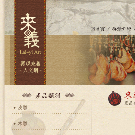
皮雕
木雕