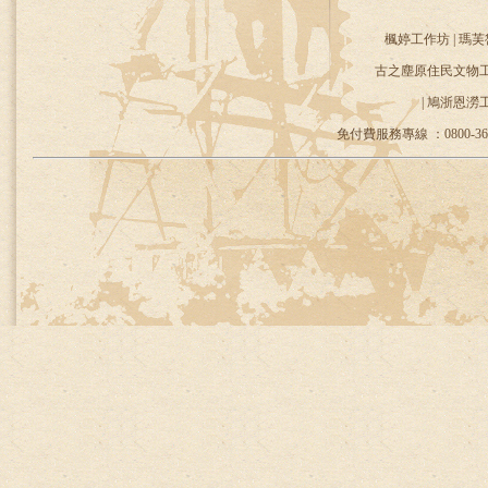
楓婷工作坊 | 瑪芙
古之塵原住民文物工作
| 鳩浙恩澇
免付費服務專線 ：0800-36