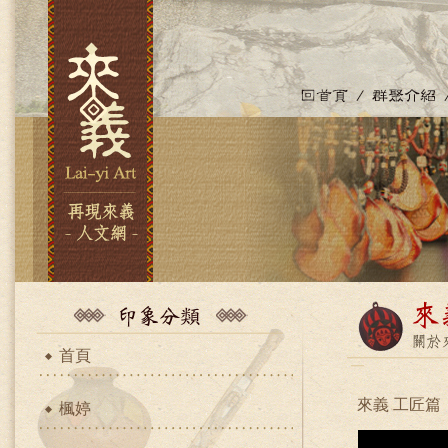
首頁
來義 工匠篇
楓婷