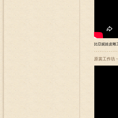
比亞妮娃皮雕工
原裳工作坊 