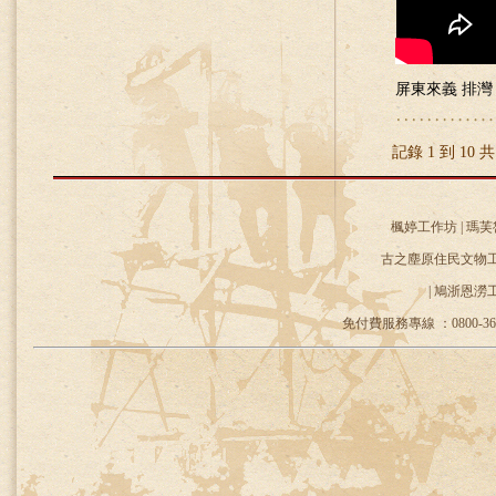
屏東來義 排灣
記錄 1 到 10 共
楓婷工作坊 | 瑪芙
古之塵原住民文物工作
| 鳩浙恩澇
免付費服務專線 ：0800-36