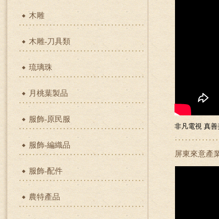
木雕
木雕-刀具類
琉璃珠
月桃葉製品
服飾-原民服
非凡電視 真
服飾-編織品
屏東來意產業
服飾-配件
農特產品