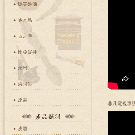
瑪芙魯佛
啄木鳥
古之塵
比亞妮娃
永恩
洪阿生
原裳
非凡電視專訪
皮雕