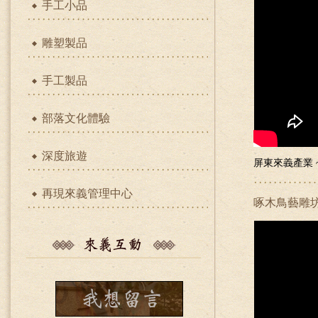
手工小品
雕塑製品
手工製品
部落文化體驗
深度旅遊
屏東來義產業 
再現來義管理中心
啄木鳥藝雕坊