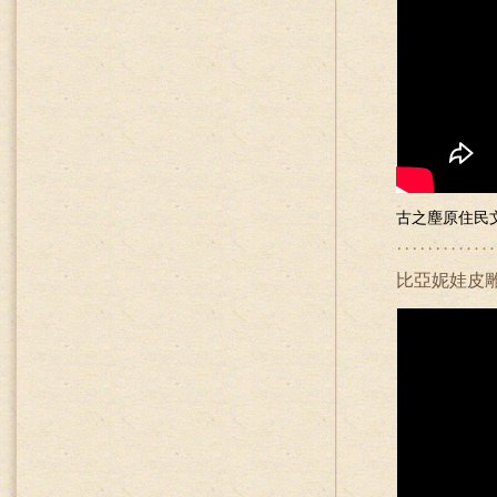
古之塵原住民文
比亞妮娃皮雕