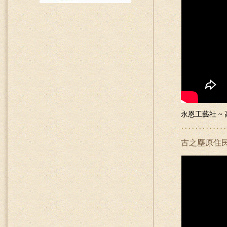
永恩工藝社 ~
古之塵原住民