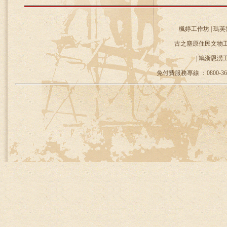
楓婷工作坊 | 瑪芙
古之塵原住民文物工作
| 鳩浙恩澇
免付費服務專線 ：0800-36