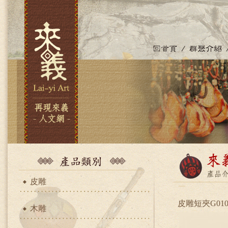
皮雕
皮雕短夾G010
木雕