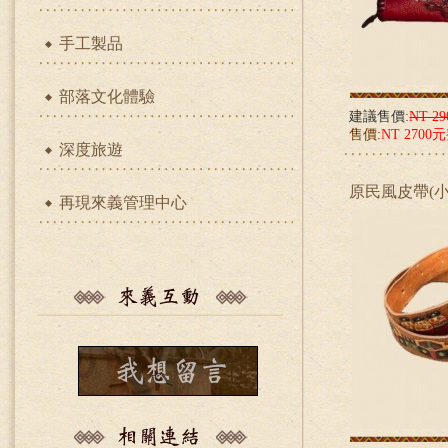
手工製品
部落文化體驗
建議售價:
NT 2
售價:
NT 2700
深度旅遊
原民風皮帶(小)
再現來義管理中心