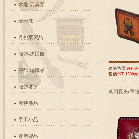
木雕-刀具類
琉璃珠
月桃葉製品
服飾-原民服
建議售價:
NT 1
服飾-編織品
售價:
NT 1500
服飾-配件
萬用長夾(單拉鏈
農特產品
手工小品
雕塑製品