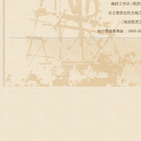
楓婷工作坊 | 瑪芙
古之塵原住民文物工作
| 鳩浙恩澇
免付費服務專線 ：0800-36