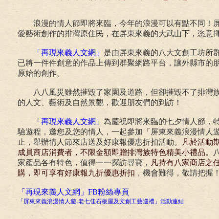
浪漫的情人節即將來臨，今年的浪漫可以有點不同！
愛藝術創作的排灣原住民，在屏東來義的大武山下，恣意
「再現來義人文網」
是由屏東來義的八大文創工坊所
已將一件件創意的作品上傳到群聚網路平台，讓外縣市的
原始的創作。
八八風災雖然摧毀了家園及道路，但卻摧毀不了排灣
的人文、藝術及自然景觀，歡迎朋友們的到訪！
「再現來義人文網」
為慶祝即將來臨的七夕情人節，特
驗遊程，邀您及您的情人，一起參加
「屏東來義浪漫情人
止，舉辦情人節來店送及好康報優惠折扣活動。
凡於活動
成員商店消費者，不限金額即贈排灣族特色精美小禮品。
家產品各有特色，值得一一探訪尋寶，
凡持有八家商店之
購，即可享有好康報九折優惠折扣
，機會難得，敬請把握
「再現來義人文網」FB粉絲專頁
「屏東來義浪漫情人遊-老七佳石板屋及文創工藝巡禮」活動連結