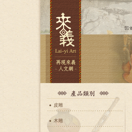
皮雕
木雕