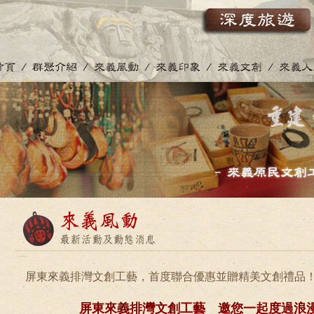
屏東來義排灣文創工藝，首度聯合優惠並贈精美文創禮品
屏東來義排灣文創工藝 邀您一起度過浪漫