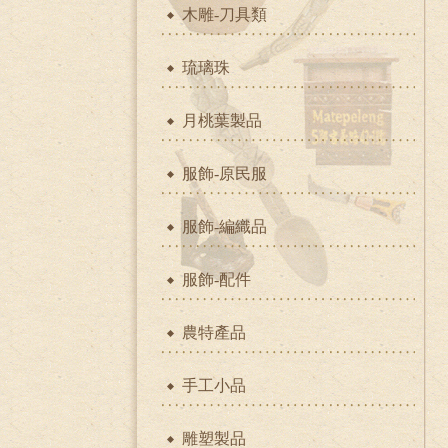
木雕-刀具類
琉璃珠
月桃葉製品
服飾-原民服
服飾-編織品
服飾-配件
農特產品
手工小品
雕塑製品