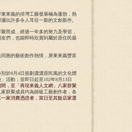
屏東來義的排灣工藝發展極為蓬勃，熱
揮灑出許多令人耳目一新的文創新作。
群聚而成，經過一年多的努力及學習，
朋友們，也能即時欣賞到屬於原住民最
族同胞的藝術創作熱情，屏東來義豐富
別於8月4日規劃濃濃原民風的文化體
遊」活動
；並即日起至102年8月13日
期間，至「再現來義人文網」八家群聚
八家群聚成員均為師級工藝創作者，各
任一家消費憑證者，當日至其餘店家選
！