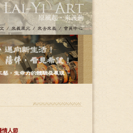
！
情人節