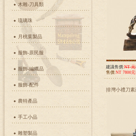
木雕-刀具類
琉璃珠
月桃葉製品
服飾-原民服
建議售價:
NT 
服飾-編織品
售價:
NT 7800
服飾-配件
排灣小禮刀素
農特產品
手工小品
雕塑製品