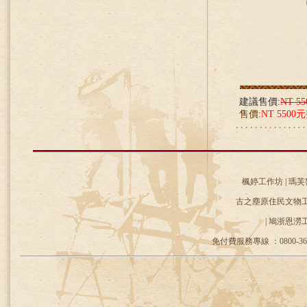
建議售價:
NT 5
售價:
NT 5500
楓婷工作坊 | 瑪芙
古之塵原住民文物工作
| 鳩浙恩澇
免付費服務專線 ：0800-36