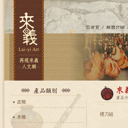
皮雕
禮刀組
木雕