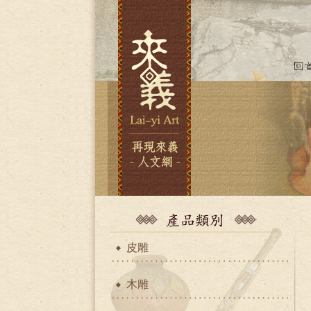
皮雕
木雕