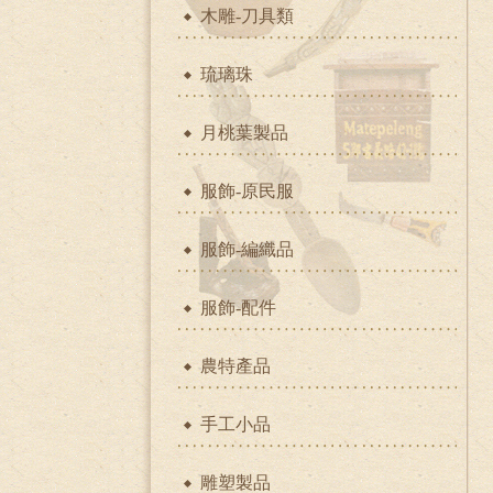
木雕-刀具類
琉璃珠
月桃葉製品
服飾-原民服
服飾-編織品
服飾-配件
農特產品
手工小品
雕塑製品