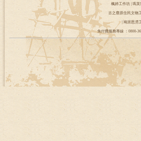
楓婷工作坊 | 瑪芙
古之塵原住民文物工作
| 鳩浙恩澇
免付費服務專線 ：0800-36