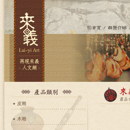
皮雕
木雕