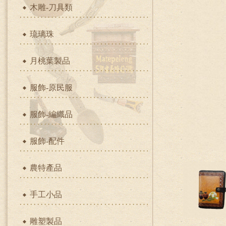
木雕-刀具類
琉璃珠
月桃葉製品
服飾-原民服
服飾-編織品
服飾-配件
農特產品
手工小品
雕塑製品