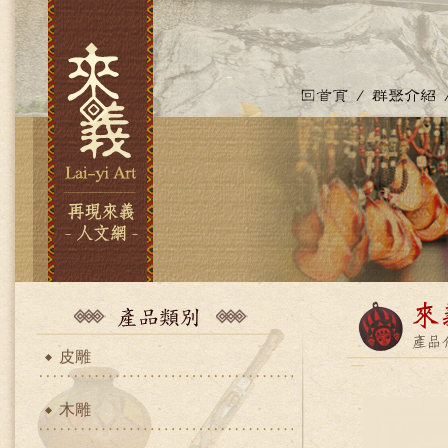
皮雕
木雕