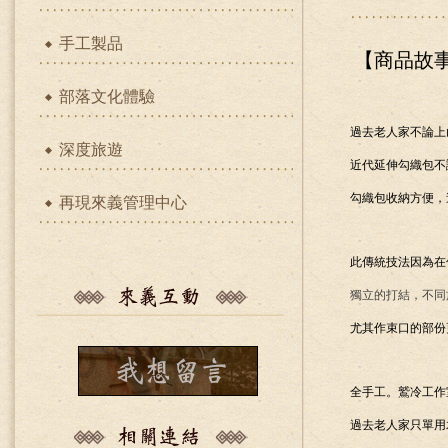
手工製品
【商品故
部落文化體驗
過去老人家不論上
深度旅遊
近代延伸勾織包不
勾織包收納方便，
再現來義管理中心
此傳統技法因為在
獨立的打結，不同
尤其作束口的部份
全手工。鷲冷工作
過去老人家只單用