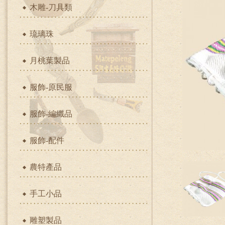
木雕-刀具類
琉璃珠
月桃葉製品
服飾-原民服
服飾-編織品
服飾-配件
農特產品
手工小品
雕塑製品