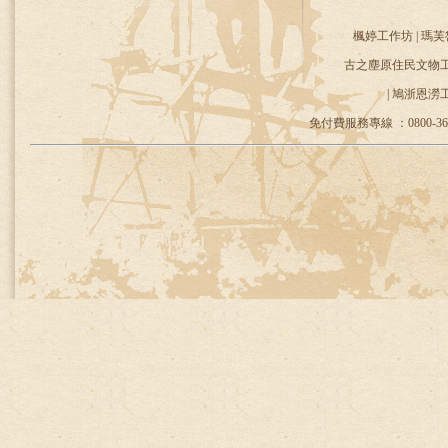
楓婷工作坊 | 瑪芙
古之塵原住民文物工作
| 鳩浙恩澇
免付費服務專線 ：0800-36