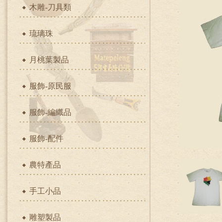
木雕-刀具類
琉璃珠
月桃葉製品
服飾-原民服
服飾-編織品
服飾-配件
農特產品
手工小品
雕塑製品