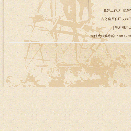
楓婷工作坊 | 瑪芙
古之塵原住民文物工作
| 鳩浙恩澇
免付費服務專線 ：0800-36