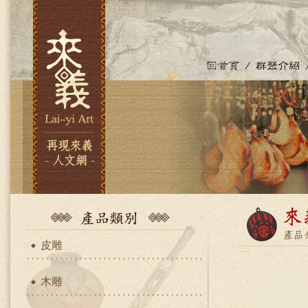
皮雕
木雕