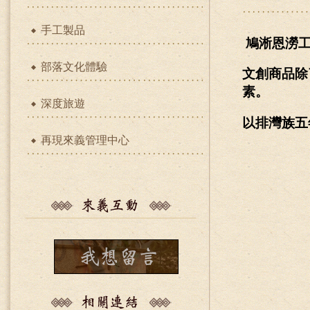
手工製品
鳩淅恩澇工
部落文化體驗
文創商品除
素。
深度旅遊
以排灣族五
再現來義管理中心